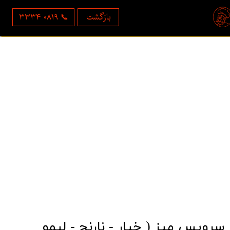
بازگشت
۳۳۳۴ ۰۸۱۹ 📞
سرویس میز ( خیار - نارنج - لیمو